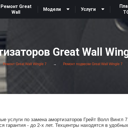
Пла
Ремонт Great
Модели
Услуги
Wall
Т
изаторов Great Wall Wing
Ремонт Great Wall Wingle 7
Ремонт подвески Great Wall Wingle 7
 услуги по замена амортизаторов Грейт Волл Вингл 7.
 гарантия - до 2-х лет. Техцентры находятся в удобны