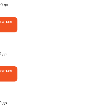
00 до
саться
0 до
саться
0 до