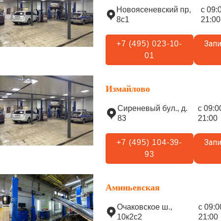
Новоясеневский пр,
с 09:
8с1
21:00
Запи
+7 (495) 023-10-
01
Измайлово
Сиреневый бул., д.
с 09:0
83
21:00
Запи
+7 (495) 104-39-
93
Аминьевская
Очаковское ш.,
с 09:0
10к2с2
21:00