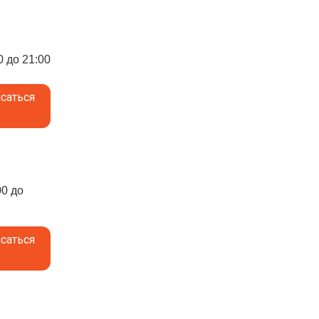
0 до 21:00
саться
00 до
саться