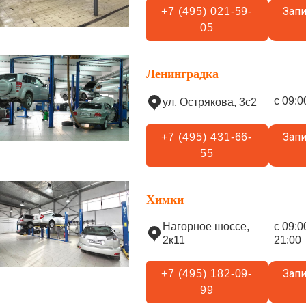
Запи
+7 (495) 021-59-
05
Ленинградка
с 09:0
ул. Острякова, 3с2
Запи
+7 (495) 431-66-
55
Химки
Нагорное шоссе,
с 09:0
2к11
21:00
Запи
+7 (495) 182-09-
99