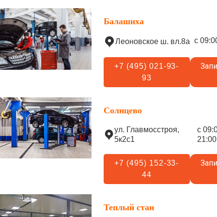
Балашиха
с 09:0
Леоновское ш. вл.8а
Запи
+7 (495) 021-93-
93
Солнцево
ул. Главмосстроя,
с 09:
5к2с1
21:00
Запи
+7 (495) 152-33-
44
Теплый стан