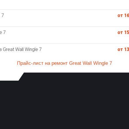
 7
от 16
e 7
от 15
Great Wall Wingle 7
от 13
Прайс-лист на ремонт Great Wall Wingle 7