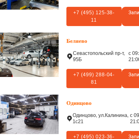
Запи
+7 (495) 125-38-
11
Беляево
Севастопольский пр-т,
с 09
95Б
21:0
Запи
+7 (499) 288-04-
81
Одинцово
Одинцово, ул.Калинина,
с 0
1с21
21:
Запи
+7 (495) 023-36-